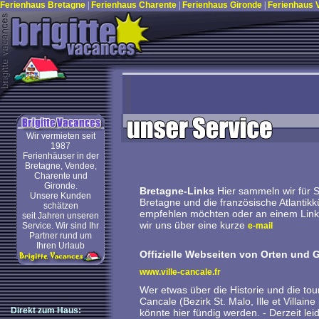
Ferienhaus Bretagne
|
Ferienhaus Charente
|
Ferienhaus Gironde
|
Ferienhaus
Wir vermieten seit
1987
Ferienhäuser in der
Bretagne, Vendee,
Charente und
Gironde.
Bretagne-Links
Hier sammeln wir für S
Unsere Kunden
Bretagne und die französische Atlantikkü
schätzen
empfehlen möchten oder an einem Linkta
seit Jahren unseren
wir uns über eine kurze
Service. Wir sind Ihr
e-mail
Partner rund um
Ihren Urlaub
Offizielle Webseiten von Orten und 
www.ville-cancale.fr
Wer etwas über die Historie und die tou
Cancale (Bezirk St. Malo, Ille et Villain
Direkt zum Haus:
könnte hier fündig werden. - Derzeit lei