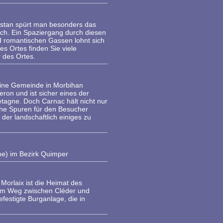
ustan spürt man besonders das
ch. Ein Spaziergang durch diesen
d romantischen Gassen lohnt sich
s Ortes finden Sie viele
 des Ortes.
leine Gemeinde in Morbihan
eron und ist sicher eines der
retagne. Doch Carnac hält nicht nur
che Spuren für den Besucher
, der landschaftlich einiges zu
gne) im Bezirk Quimper
 Morlaix ist die Heimat des
em Weg zwischen Cléder und
efestigte Burganlage, die in