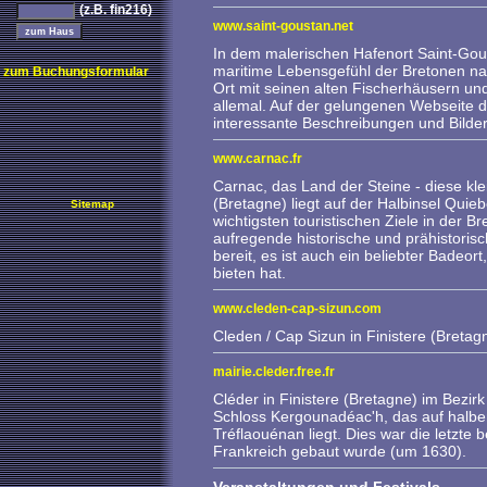
(z.B. fin216)
www.saint-goustan.net
In dem malerischen Hafenort Saint-Go
maritime Lebensgefühl der Bretonen na
zum Buchungsformular
Ort mit seinen alten Fischerhäusern un
allemal. Auf der gelungenen Webseite de
interessante Beschreibungen und Bilder
www.carnac.fr
Carnac, das Land der Steine - diese k
(Bretagne) liegt auf der Halbinsel Quieb
Sitemap
wichtigsten touristischen Ziele in der B
aufregende historische und prähistoris
bereit, es ist auch ein beliebter Badeort
bieten hat.
www.cleden-cap-sizun.com
Cleden / Cap Sizun in Finistere (Breta
mairie.cleder.free.fr
Cléder in Finistere (Bretagne) im Bezirk
Schloss Kergounadéac'h, das auf halb
Tréflaouénan liegt. Dies war die letzte b
Frankreich gebaut wurde (um 1630).