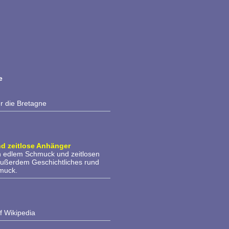
e
r die Bretagne
nd zeitlose Anhänger
an edlem Schmuck und zeitlosen
 außerdem Geschichtliches rund
muck.
f Wikipedia