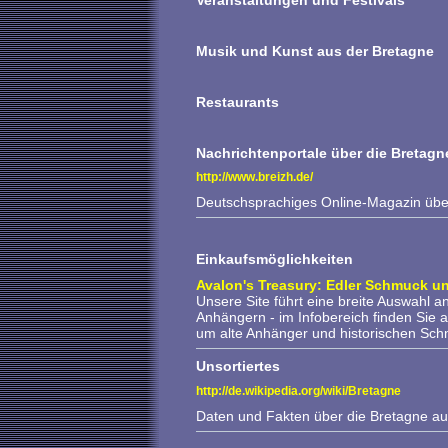
Veranstaltungen und Festivals
Musik und Kunst aus der Bretagne
Restaurants
Nachrichtenportale über die Bretagn
http://www.breizh.de/
Deutschsprachiges Online-Magazin übe
Einkaufsmöglichkeiten
Avalon's Treasury: Edler Schmuck u
Unsere Site führt eine breite Auswahl 
Anhängern - im Infobereich finden Sie
um alte Anhänger und historischen Sch
Unsortiertes
http://de.wikipedia.org/wiki/Bretagne
Daten und Fakten über die Bretagne au