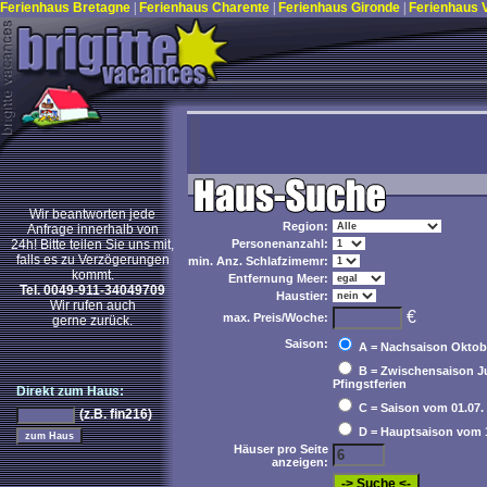
Ferienhaus Bretagne
|
Ferienhaus Charente
|
Ferienhaus Gironde
|
Ferienhaus
Wir beantworten jede
Region:
Anfrage innerhalb von
24h! Bitte teilen Sie uns mit,
Personenanzahl:
falls es zu Verzögerungen
min. Anz. Schlafzimemr:
kommt.
Entfernung Meer:
Tel. 0049-911-34049709
Haustier:
Wir rufen auch
€
max. Preis/Woche:
gerne zurück.
Saison:
A = Nachsaison Oktobe
B = Zwischensaison Jun
Pfingstferien
Direkt zum Haus:
C = Saison vom 01.07. b
(z.B. fin216)
D = Hauptsaison vom 15
Häuser pro Seite
anzeigen: