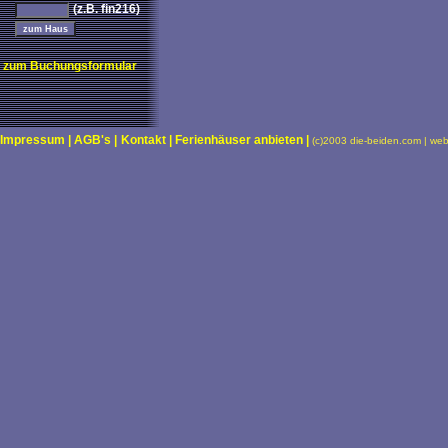
(z.B. fin216)
zum Buchungsformular
Impressum |
AGB's |
Kontakt |
Ferienhäuser anbieten |
(c)2003 die-beiden.com | we