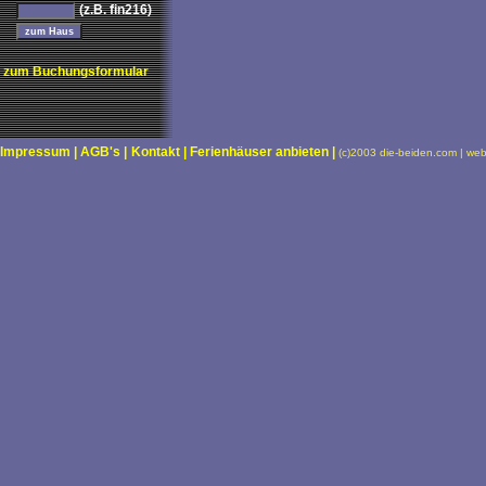
(z.B. fin216)
zum Buchungsformular
Impressum |
AGB's |
Kontakt |
Ferienhäuser anbieten |
(c)2003 die-beiden.com | we