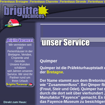
Ferienhaus Bretagne
|
Ferienhaus Charente
|
Ferienhaus Gironde
|
Ferienhaus
Wir vermieten seit
1987
Ferienhäuser in der
Bretagne, Vendee,
Charente und
Quimper
Gironde.
Unsere Kunden
Quimper ist die Präfekturhauptstad
schätzen
seit Jahren unseren
der
Bretagne
.
Service. Wir sind Ihr
Partner rund um
Der Name stammt aus dem Bretonisc
Ihren Urlaub
wie "Zusammenfluss". Bei Qimper f
(Frout, Steir und Odet). Quimper hat
durch die dort seit über vierhundert
Manufaktur "Fayence" gemacht. Es i
das Fayence-Museum zu besichtigen
Direkt zum Haus: