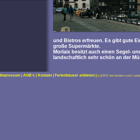
und Bistros erfreuen. Es gibt gute Ei
große Supermärkte.
Morlaix besitzt auch einen Segel- un
landschaftlich sehr schön an der Mü
Impressum |
AGB's |
Kontakt |
Ferienhäuser anbieten |
(c)2003 die-beiden.com | we