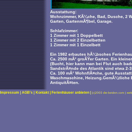
Ausstattung:
Wohnzimmer, KÃ¼che, Bad, Dusche, 2 
Garten, GartenmÃ¶bel, Garage.
Schlafzimmer:
1 Zimmer mit 1 Doppelbett
1 Zimmer mit 2 Einzelbetten
1 Zimmer mit 1 Einzelbett
Ein 1982 erbautes hÃ¼bsches Ferienhaus
Ca. 2500 mÂ² groÃŸer Garten. Ein kleiner 
(Bucht, hier kann man bei Flut auch ba
SandstrÃ¤nde des Atlantik sind etwa 2-3
Ca. 100 mÂ² WohnflÃ¤che, gute Ausstatt
Waschmaschine, Heizung.GemÃ¼tliche Ei
AntiquitÃ¤ten.
Impressum |
AGB's |
Kontakt |
Ferienhäuser anbieten |
(c)2003 die-beiden.com | we