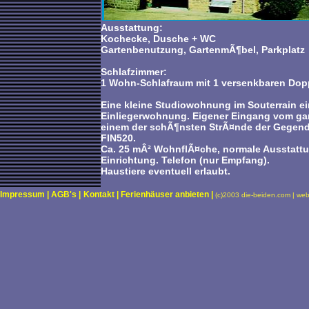
Ausstattung:
Kochecke, Dusche + WC
Gartenbenutzung, GartenmÃ¶bel, Parkplatz
Schlafzimmer:
1 Wohn-Schlafraum mit 1 versenkbaren Dopp
Eine kleine Studiowohnung im Souterrain ei
Einliegerwohnung. Eigener Eingang vom gart
einem der schÃ¶nsten StrÃ¤nde der Gegend
FIN520.
Ca. 25 mÂ² WohnflÃ¤che, normale Ausstattu
Einrichtung. Telefon (nur Empfang).
Haustiere eventuell erlaubt.
Impressum |
AGB's |
Kontakt |
Ferienhäuser anbieten |
(c)2003 die-beiden.com | we