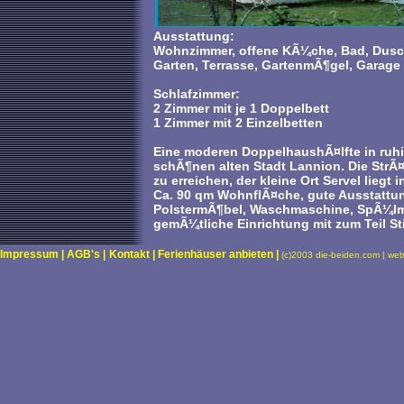
Ausstattung:
Wohnzimmer, offene KÃ¼che, Bad, Dusc
Garten, Terrasse, GartenmÃ¶gel, Garage
Schlafzimmer:
2 Zimmer mit je 1 Doppelbett
1 Zimmer mit 2 Einzelbetten
Eine moderen DoppelhaushÃ¤lfte in ruhi
schÃ¶nen alten Stadt Lannion. Die StrÃ
zu erreichen, der kleine Ort Servel liegt 
Ca. 90 qm WohnflÃ¤che, gute Ausstattu
PolstermÃ¶bel, Waschmaschine, SpÃ¼lm
gemÃ¼tliche Einrichtung mit zum Teil St
Impressum |
AGB's |
Kontakt |
Ferienhäuser anbieten |
(c)2003 die-beiden.com | we