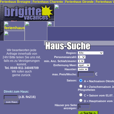
Ferienhaus Bretagne
|
Ferienhaus Charente
|
Ferienhaus Gironde
|
Ferienhaus
Wir beantworten jede
Region:
Anfrage innerhalb von
24h! Bitte teilen Sie uns mit,
Personenanzahl:
falls es zu Verzögerungen
min. Anz. Schlafzimemr:
kommt.
Entfernung Meer:
Tel. 0049-911-34049709
Haustier:
Wir rufen auch
€
max. Preis/Woche:
gerne zurück.
Saison:
A = Nachsaison Oktobe
B = Zwischensaison Jun
Pfingstferien
Direkt zum Haus:
C = Saison vom 01.07. b
(z.B. fin216)
D = Hauptsaison vom 15
Häuser pro Seite
anzeigen: