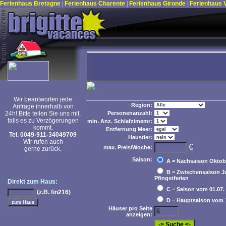
Ferienhaus Bretagne
|
Ferienhaus Charente
|
Ferienhaus Gironde
|
Ferienhaus
Wir beantworten jede
Region:
Anfrage innerhalb von
24h! Bitte teilen Sie uns mit,
Personenanzahl:
falls es zu Verzögerungen
min. Anz. Schlafzimemr:
kommt.
Entfernung Meer:
Tel. 0049-911-34049709
Haustier:
Wir rufen auch
€
max. Preis/Woche:
gerne zurück.
Saison:
A = Nachsaison Oktobe
B = Zwischensaison Jun
Pfingstferien
Direkt zum Haus:
C = Saison vom 01.07. b
(z.B. fin216)
D = Hauptsaison vom 15
Häuser pro Seite
anzeigen: