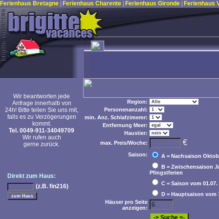
Ferienhaus Bretagne
|
Ferienhaus Charente
|
Ferienhaus Gironde
|
Ferienhaus
Wir beantworten jede
Region:
Anfrage innerhalb von
24h! Bitte teilen Sie uns mit,
Personenanzahl:
falls es zu Verzögerungen
min. Anz. Schlafzimemr:
kommt.
Entfernung Meer:
Tel. 0049-911-34049709
Haustier:
Wir rufen auch
€
max. Preis/Woche:
gerne zurück.
Saison:
A = Nachsaison Oktobe
B = Zwischensaison Jun
Pfingstferien
Direkt zum Haus:
C = Saison vom 01.07. b
(z.B. fin216)
D = Hauptsaison vom 15
Häuser pro Seite
anzeigen: